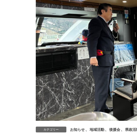
お知らせ
、
地域活動
、
後援会
、
県政活
カテゴリー