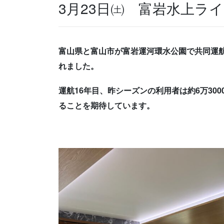
3月23日㈯ 富岩水上ラ
富山県と富山市が富岩運河環水公園で共同運
れました。
運航16年目、昨シーズンの利用者は約6万30
ることを期待しています。