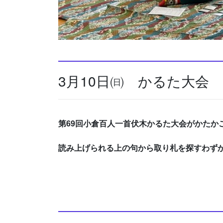
3月10日㈰ かるた大会
第69回小倉百人一首伏木かるた大会がかたか
読み上げられる上の句から取り札を探すわず