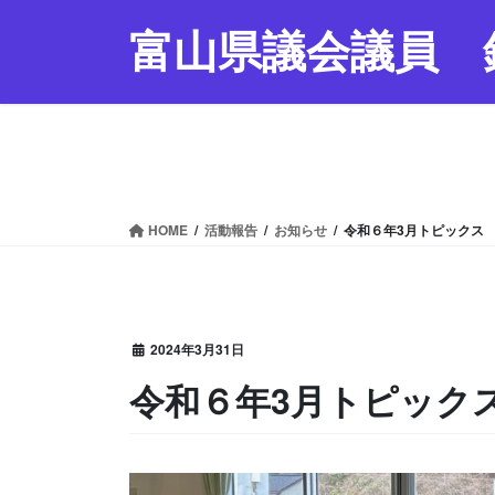
コ
ナ
富山県議会議員 
ン
ビ
テ
ゲ
ン
ー
ツ
シ
へ
ョ
ス
ン
キ
に
ッ
移
HOME
活動報告
お知らせ
令和６年3月トピックス
プ
動
2024年3月31日
令和６年3月トピック