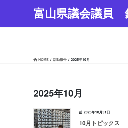
コ
ナ
富山県議会議員 
ン
ビ
テ
ゲ
ン
ー
ツ
シ
へ
ョ
ス
ン
キ
に
ッ
移
HOME
活動報告
2025年10月
プ
動
2025年10月
2025年10月31日
10月トピックス