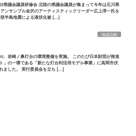
北陸3県議会議員研修会 北陸の県議会議員が集まって今年は石川県
ラアンサンブル金沢のアーティスティックリーダー広上淳一氏を
登半島地震による液状化被 […]
地域活動
2日㈰、岩崎ノ鼻灯台の環境整備を実施。 このたび日本財団が推進
ト」の一環である「新たな灯台利活用モデル事業」に高岡市伏
ました。 実行委員会を立ち […]